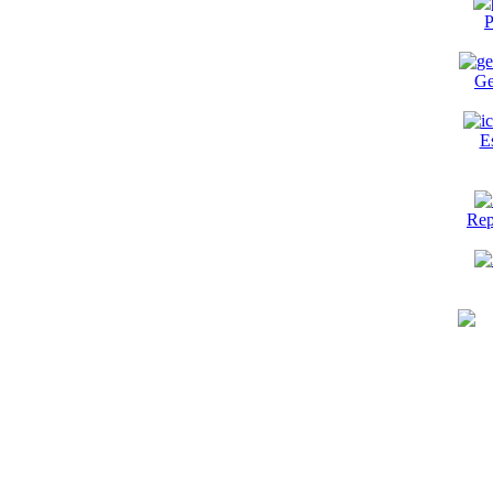
P
Ge
E
Rep