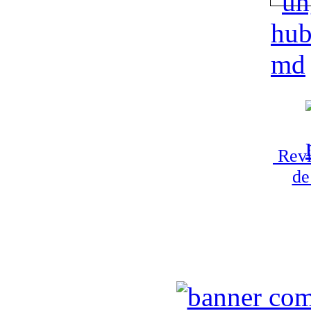
Revi
de