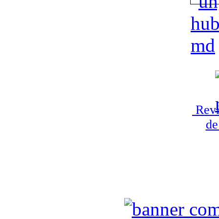
Revi
de