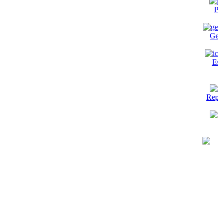
P
Ge
E
Rep