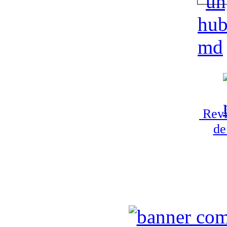
Revi
de