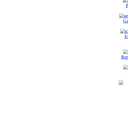
P
Ge
E
Rep