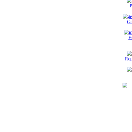
P
Ge
E
Rep