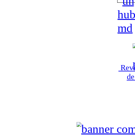
Revi
de