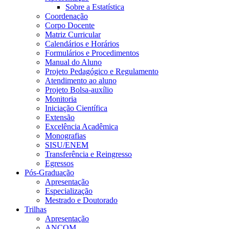
Sobre a Estatística
Coordenação
Corpo Docente
Matriz Curricular
Calendários e Horários
Formulários e Procedimentos
Manual do Aluno
Projeto Pedagógico e Regulamento
Atendimento ao aluno
Projeto Bolsa-auxílio
Monitoria
Iniciação Científica
Extensão
Excelência Acadêmica
Monografias
SISU/ENEM
Transferência e Reingresso
Egressos
Pós-Graduação
Apresentação
Especialização
Mestrado e Doutorado
Trilhas
Apresentação
ANCOM