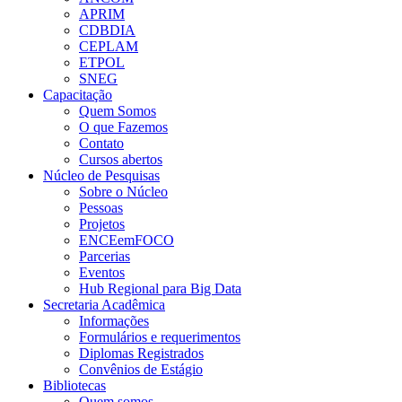
APRIM
CDBDIA
CEPLAM
ETPOL
SNEG
Capacitação
Quem Somos
O que Fazemos
Contato
Cursos abertos
Núcleo de Pesquisas
Sobre o Núcleo
Pessoas
Projetos
ENCEemFOCO
Parcerias
Eventos
Hub Regional para Big Data
Secretaria Acadêmica
Informações
Formulários e requerimentos
Diplomas Registrados
Convênios de Estágio
Bibliotecas
Quem somos