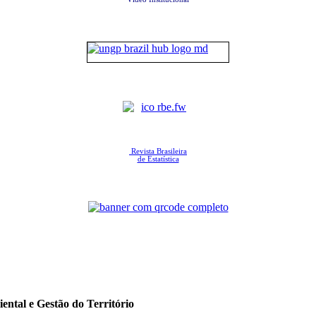
Revista Brasileira
de Estatística
ental e Gestão do Território