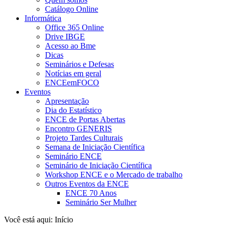
Catálogo Online
Informática
Office 365 Online
Drive IBGE
Acesso ao Bme
Dicas
Seminários e Defesas
Notícias em geral
ENCEemFOCO
Eventos
Apresentação
Dia do Estatístico
ENCE de Portas Abertas
Encontro GENERIS
Projeto Tardes Culturais
Semana de Iniciação Científica
Seminário ENCE
Seminário de Iniciação Científica
Workshop ENCE e o Mercado de trabalho
Outros Eventos da ENCE
ENCE 70 Anos
Seminário Ser Mulher
Você está aqui:
Início