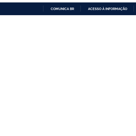
COMUNICA BR
ACESSO À INFORMAÇÃO
IR
PARA
O
CONTEÚDO