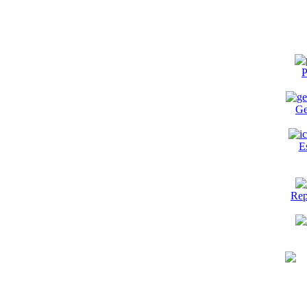
P
Ge
E
Rep