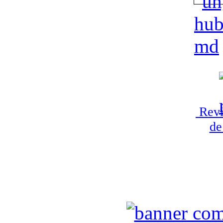
Revi
de