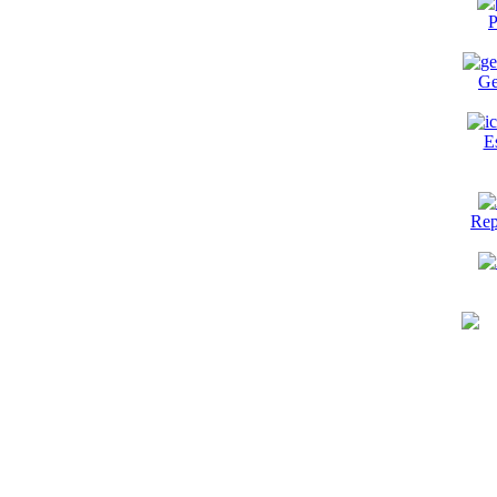
P
Ge
E
Rep