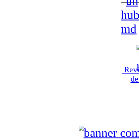
Revi
de