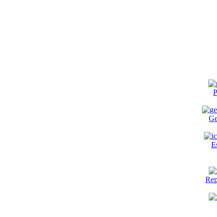
P
Ge
E
Rep