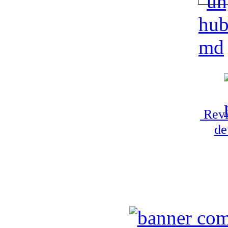
Revi
de