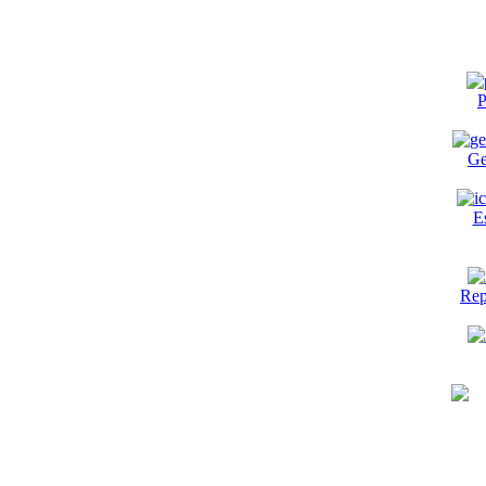
P
Ge
E
Rep