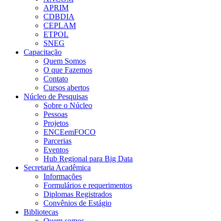
APRIM
CDBDIA
CEPLAM
ETPOL
SNEG
Capacitação
Quem Somos
O que Fazemos
Contato
Cursos abertos
Núcleo de Pesquisas
Sobre o Núcleo
Pessoas
Projetos
ENCEemFOCO
Parcerias
Eventos
Hub Regional para Big Data
Secretaria Acadêmica
Informações
Formulários e requerimentos
Diplomas Registrados
Convênios de Estágio
Bibliotecas
Quem somos