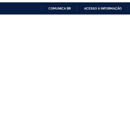
COMUNICA BR
ACESSO À INFORMAÇÃO
IR
PARA
O
CONTEÚDO