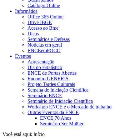
Catálogo Online
Informática
Office 365 Online
Drive IBGE
Acesso ao Bme
Dicas
Seminários e Defesas
Notícias em geral
ENCEemFOCO
Eventos
Apresentação
Dia do Estatístico
ENCE de Portas Abertas
Encontro GENERIS
Projeto Tardes Culturais
Semana de Iniciação Científica
Seminário ENCE
Seminário de Iniciação Científica
Workshop ENCE e o Mercado de trabalho
Outros Eventos da ENCE
ENCE 70 Anos
Seminário Ser Mulher
Você está aqui:
Início