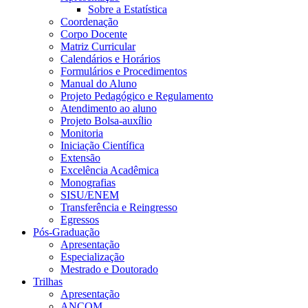
Sobre a Estatística
Coordenação
Corpo Docente
Matriz Curricular
Calendários e Horários
Formulários e Procedimentos
Manual do Aluno
Projeto Pedagógico e Regulamento
Atendimento ao aluno
Projeto Bolsa-auxílio
Monitoria
Iniciação Científica
Extensão
Excelência Acadêmica
Monografias
SISU/ENEM
Transferência e Reingresso
Egressos
Pós-Graduação
Apresentação
Especialização
Mestrado e Doutorado
Trilhas
Apresentação
ANCOM