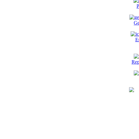
P
Ge
E
Rep