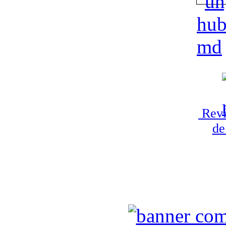
Revi
de