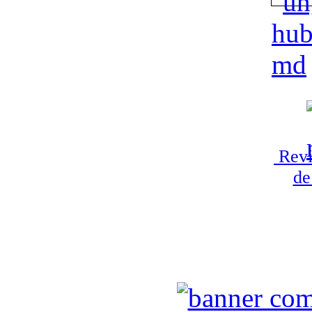
Revi
de