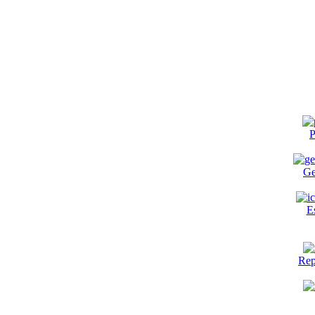
P
Ge
E
Rep