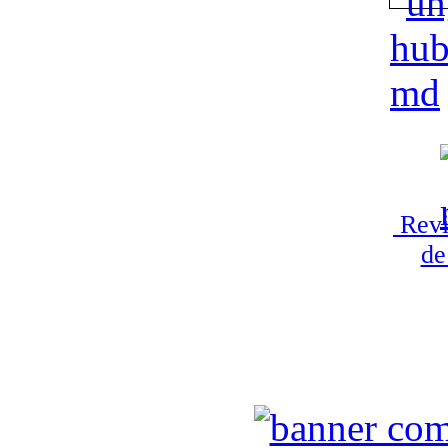
Revi
de