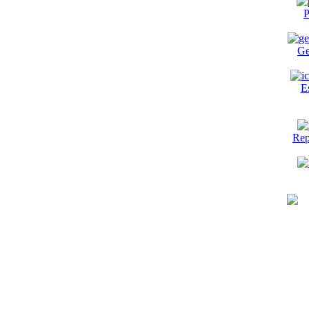
P
Ge
E
Rep