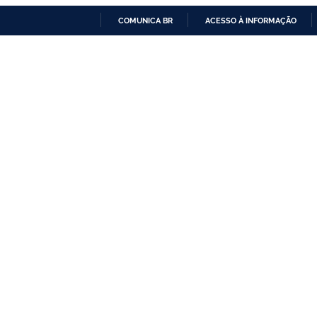
COMUNICA BR
ACESSO À INFORMAÇÃO
IR
PARA
O
CONTEÚDO