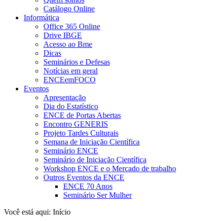
Catálogo Online
Informática
Office 365 Online
Drive IBGE
Acesso ao Bme
Dicas
Seminários e Defesas
Notícias em geral
ENCEemFOCO
Eventos
Apresentação
Dia do Estatístico
ENCE de Portas Abertas
Encontro GENERIS
Projeto Tardes Culturais
Semana de Iniciação Científica
Seminário ENCE
Seminário de Iniciação Científica
Workshop ENCE e o Mercado de trabalho
Outros Eventos da ENCE
ENCE 70 Anos
Seminário Ser Mulher
Você está aqui:
Início