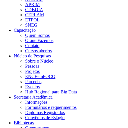
APRIM
CDBDIA
CEPLAM
ETPOL
SNEG
Capacitação
Quem Somos
O que Fazemos
Contato
Cursos abertos
Núcleo de Pesquisas
Sobre o Núcleo
Pessoas
Projetos
ENCEemFOCO
Parcerias
Eventos
Hub Regional para Big Data
Secretaria Acadêmica
Informações
Formulários e requerimentos
Diplomas Registrados
Convênios de Estágio
Bibliotecas
Quem somos