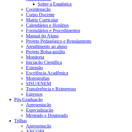
Sobre a Estatística
Coordenação
Corpo Docente
Matriz Curricular
Calendários e Horários
Formulários e Procedimentos
Manual do Aluno
Projeto Pedagógico e Regulamento
Atendimento ao aluno
Projeto Bolsa-auxílio
Monitoria
Iniciação Científica
Extensão
Excelência Acadêmica
Monografias
SISU/ENEM
Transferência e Reingresso
Egressos
Pós-Graduação
Apresentação
Especialização
Mestrado e Doutorado
Trilhas
Apresentação
ANCOM