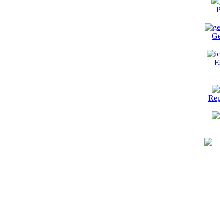
P
Ge
E
Rep