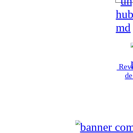
Revi
de