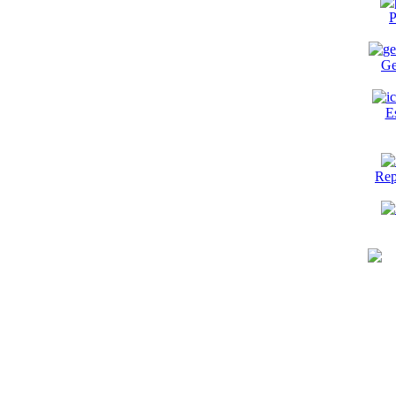
P
Ge
E
Rep