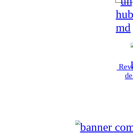
Revi
de