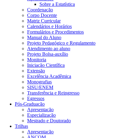
Sobre a Estatística
Coordenação
Corpo Docente
Matriz Curricular
Calendários e Horários
Formulários e Procedimentos
Manual do Aluno
Projeto Pedagógico e Regulamento
Atendimento ao aluno
Projeto Bolsa-auxílio
Monitoria
Iniciação Científica
Extensão
Excelência Acadêmica
Monografias
SISU/ENEM
Transferência e Reingresso
Egressos
Pós-Graduação
Apresentação
Especialização
Mestrado e Doutorado
Trilhas
Apresentação
ANCOM