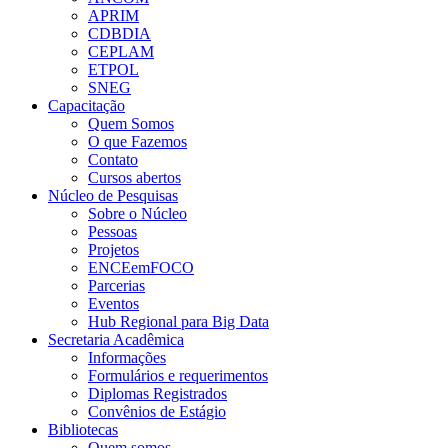
APRIM
CDBDIA
CEPLAM
ETPOL
SNEG
Capacitação
Quem Somos
O que Fazemos
Contato
Cursos abertos
Núcleo de Pesquisas
Sobre o Núcleo
Pessoas
Projetos
ENCEemFOCO
Parcerias
Eventos
Hub Regional para Big Data
Secretaria Acadêmica
Informações
Formulários e requerimentos
Diplomas Registrados
Convênios de Estágio
Bibliotecas
Quem somos