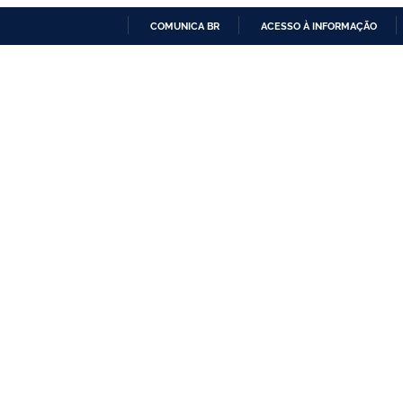
COMUNICA BR
ACESSO À INFORMAÇÃO
IR
PARA
O
CONTEÚDO