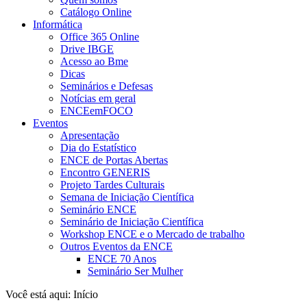
Catálogo Online
Informática
Office 365 Online
Drive IBGE
Acesso ao Bme
Dicas
Seminários e Defesas
Notícias em geral
ENCEemFOCO
Eventos
Apresentação
Dia do Estatístico
ENCE de Portas Abertas
Encontro GENERIS
Projeto Tardes Culturais
Semana de Iniciação Científica
Seminário ENCE
Seminário de Iniciação Científica
Workshop ENCE e o Mercado de trabalho
Outros Eventos da ENCE
ENCE 70 Anos
Seminário Ser Mulher
Você está aqui:
Início