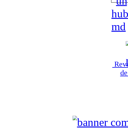
Revi
de