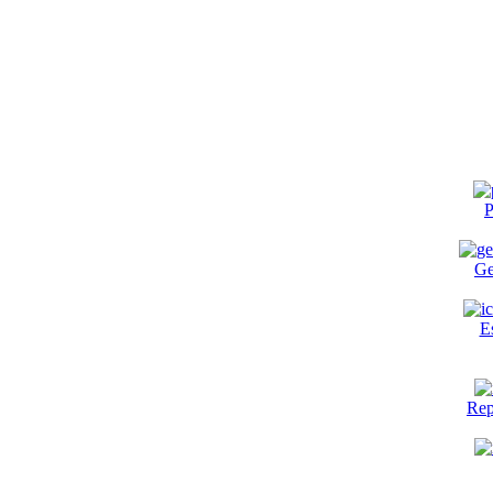
P
Ge
E
Rep