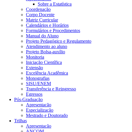
Sobre a Estatística
Coordenação
Corpo Docente
Matriz Curricular
Calendários e Horários
Formulários e Procedimentos
Manual do Aluno
Projeto Pedagógico e Regulamento
Atendimento ao aluno
Projeto Bolsa-auxílio
Monitoria
Iniciação Científica
Extensão
Excelência Acadêmica
Monografias
SISU/ENEM
Transferência e Reingresso
Egressos
Pós-Graduação
Apresentação
Especialização
Mestrado e Doutorado
Trilhas
Apresentação
ANCOM