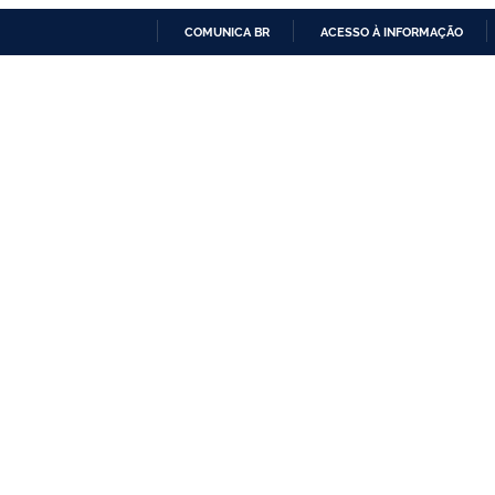
COMUNICA BR
ACESSO À INFORMAÇÃO
IR
PARA
O
CONTEÚDO