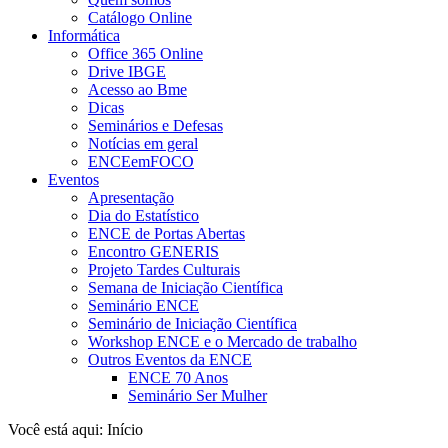
Catálogo Online
Informática
Office 365 Online
Drive IBGE
Acesso ao Bme
Dicas
Seminários e Defesas
Notícias em geral
ENCEemFOCO
Eventos
Apresentação
Dia do Estatístico
ENCE de Portas Abertas
Encontro GENERIS
Projeto Tardes Culturais
Semana de Iniciação Científica
Seminário ENCE
Seminário de Iniciação Científica
Workshop ENCE e o Mercado de trabalho
Outros Eventos da ENCE
ENCE 70 Anos
Seminário Ser Mulher
Você está aqui:
Início