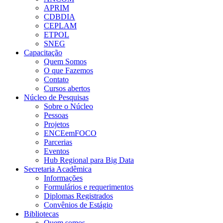
APRIM
CDBDIA
CEPLAM
ETPOL
SNEG
Capacitação
Quem Somos
O que Fazemos
Contato
Cursos abertos
Núcleo de Pesquisas
Sobre o Núcleo
Pessoas
Projetos
ENCEemFOCO
Parcerias
Eventos
Hub Regional para Big Data
Secretaria Acadêmica
Informações
Formulários e requerimentos
Diplomas Registrados
Convênios de Estágio
Bibliotecas
Quem somos