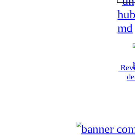
Revi
de