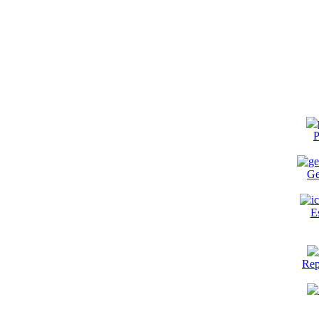
P
Ge
E
Rep