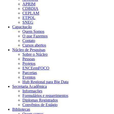
APRIM
CDBDIA
CEPLAM
ETPOL
SNEG
Capacitação
Quem Somos
O que Fazemos
Contato
Cursos abertos
Núcleo de Pesquisas
Sobre o Núcleo
Pessoas
Projetos
ENCEemFOCO
Parcerias
Eventos
Hub Regional para Big Data
Secretaria Acadêmica
Informações
Formulários e requerimentos
Diplomas Registrados
Convênios de Estágio
Bibliotecas
Quem somos