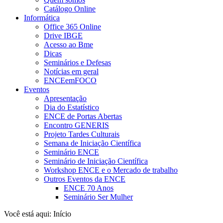
Catálogo Online
Informática
Office 365 Online
Drive IBGE
Acesso ao Bme
Dicas
Seminários e Defesas
Notícias em geral
ENCEemFOCO
Eventos
Apresentação
Dia do Estatístico
ENCE de Portas Abertas
Encontro GENERIS
Projeto Tardes Culturais
Semana de Iniciação Científica
Seminário ENCE
Seminário de Iniciação Científica
Workshop ENCE e o Mercado de trabalho
Outros Eventos da ENCE
ENCE 70 Anos
Seminário Ser Mulher
Você está aqui:
Início