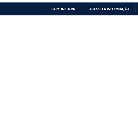
COMUNICA BR
ACESSO À INFORMAÇÃO
IR
PARA
O
CONTEÚDO