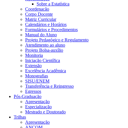
Sobre a Estatística
Coordenação
Corpo Docente
Matriz Curricular
Calendários e Horários
Formulários e Procedimentos
Manual do Aluno
Projeto Pedagógico e Regulamento
Atendimento ao aluno
Projeto Bolsa-auxílio
Monitoria
Iniciação Científica
Extensão
Excelência Acadêmica
Monografias
SISU/ENEM
Transferência e Reingresso
Egressos
Pós-Graduação
Apresentação
Especialização
Mestrado e Doutorado
Trilhas
Apresentação
ANCOM