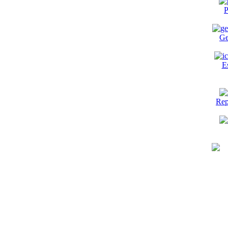
P
Ge
E
Rep