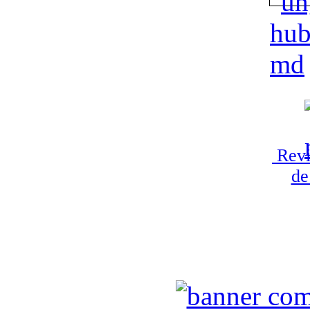
Revi
de