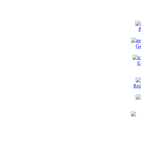
P
Ge
E
Rep