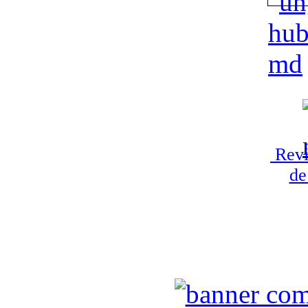
Revi
de