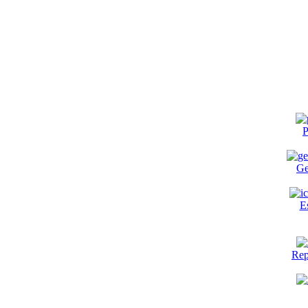
P
Ge
E
Rep