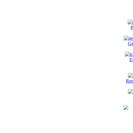
P
Ge
E
Rep