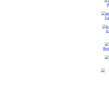
P
Ge
E
Rep