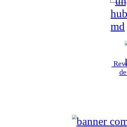
Revi
de