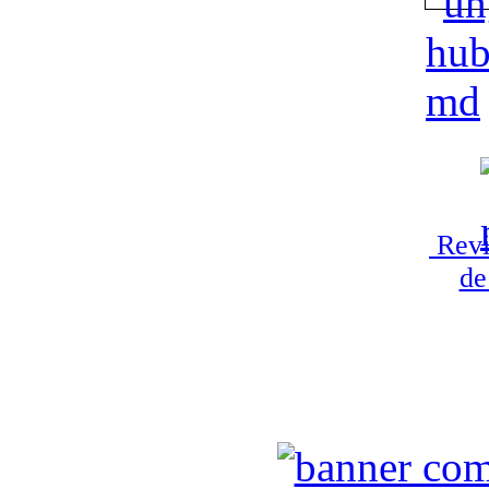
Revi
de