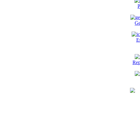
P
Ge
E
Rep