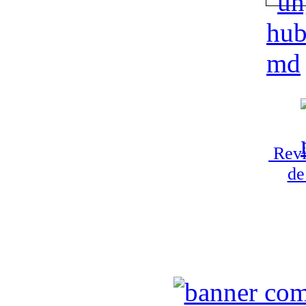
Revi
de