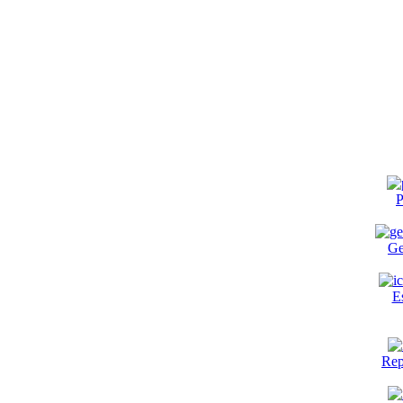
P
Ge
E
Rep