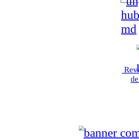
Revi
de