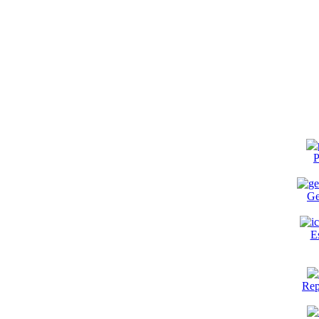
P
Ge
E
Rep