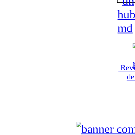
Revi
de