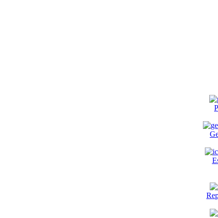
P
Ge
E
Rep