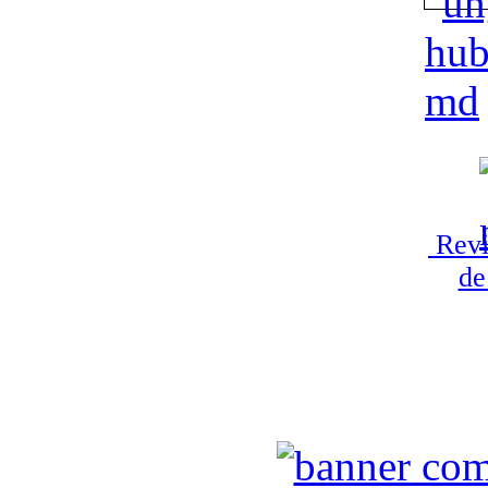
Revi
de