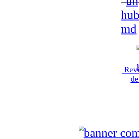
Revi
de