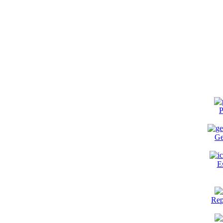
P
Ge
E
Rep