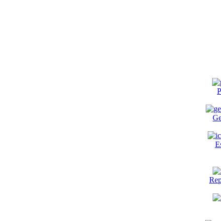
P
Ge
E
Rep