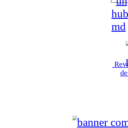
Revi
de