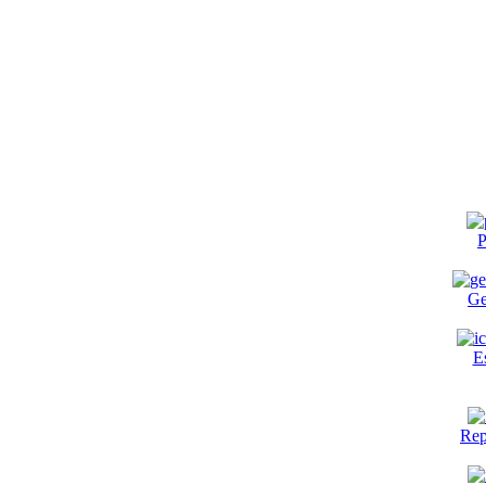
P
Ge
E
Rep