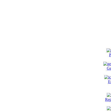
P
Ge
E
Rep