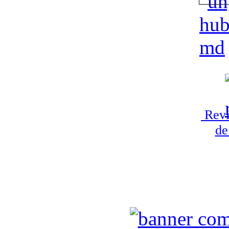
Revi
de