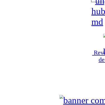
Revi
de