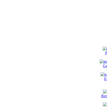
P
Ge
E
Rep