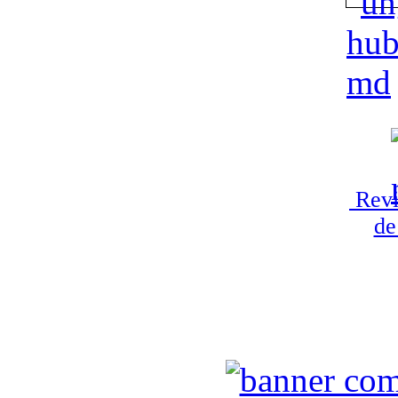
Revi
de