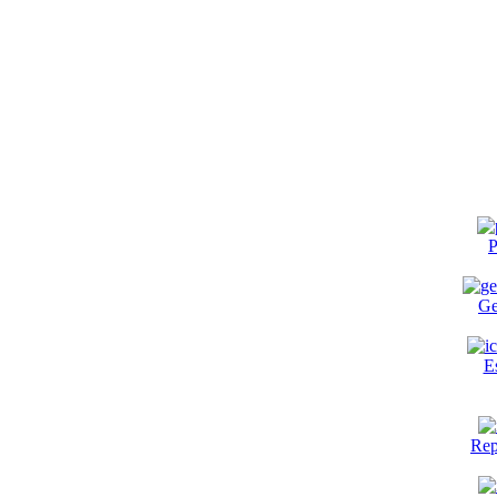
P
Ge
E
Rep