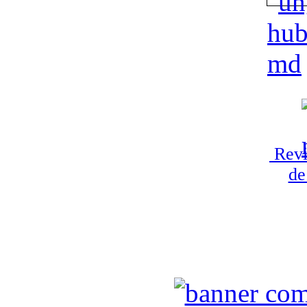
Revi
de