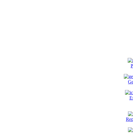
P
Ge
E
Rep