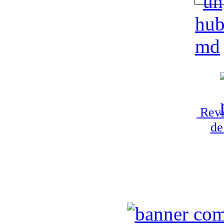
Revi
de