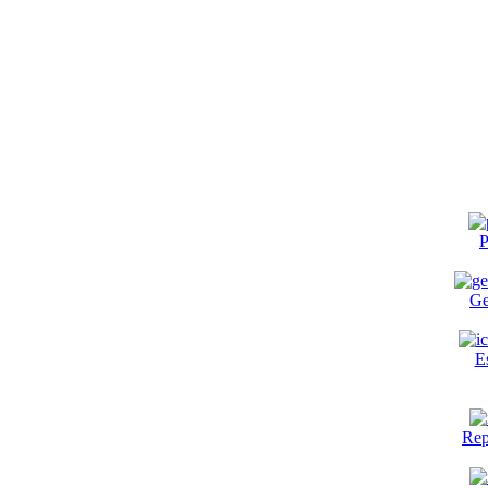
P
Ge
E
Rep