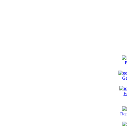
P
Ge
E
Rep