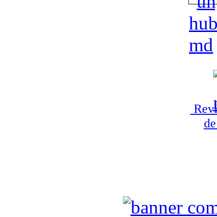
Revi
de