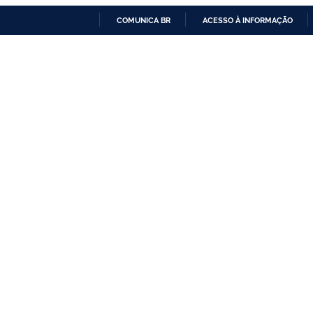
COMUNICA BR
ACESSO À INFORMAÇÃO
IR
PARA
O
CONTEÚDO