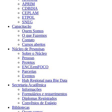
APRIM
CDBDIA
CEPLAM
ETPOL
SNEG
Capacitação
Quem Somos
O que Fazemos
Contato
Cursos abertos
Núcleo de Pesquisas
Sobre o Núcleo
Pessoas
Projetos
ENCEemFOCO
Parcerias
Eventos
Hub Regional para Big Data
Secretaria Acadêmica
Informações
Formulários e requerimentos
Diplomas Registrados
Convênios de Estágio
Bibliotecas
Quem somos