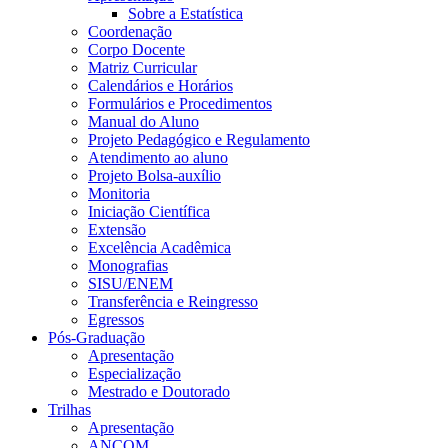
Sobre a Estatística
Coordenação
Corpo Docente
Matriz Curricular
Calendários e Horários
Formulários e Procedimentos
Manual do Aluno
Projeto Pedagógico e Regulamento
Atendimento ao aluno
Projeto Bolsa-auxílio
Monitoria
Iniciação Científica
Extensão
Excelência Acadêmica
Monografias
SISU/ENEM
Transferência e Reingresso
Egressos
Pós-Graduação
Apresentação
Especialização
Mestrado e Doutorado
Trilhas
Apresentação
ANCOM