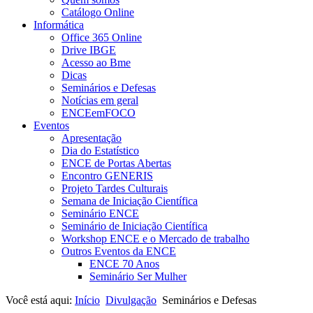
Catálogo Online
Informática
Office 365 Online
Drive IBGE
Acesso ao Bme
Dicas
Seminários e Defesas
Notícias em geral
ENCEemFOCO
Eventos
Apresentação
Dia do Estatístico
ENCE de Portas Abertas
Encontro GENERIS
Projeto Tardes Culturais
Semana de Iniciação Científica
Seminário ENCE
Seminário de Iniciação Científica
Workshop ENCE e o Mercado de trabalho
Outros Eventos da ENCE
ENCE 70 Anos
Seminário Ser Mulher
Você está aqui:
Início
Divulgação
Seminários e Defesas