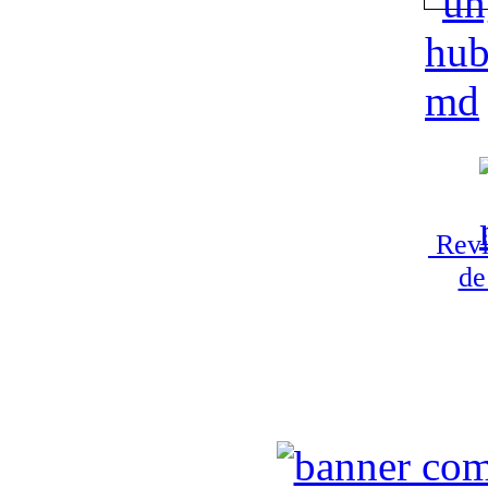
Revi
de