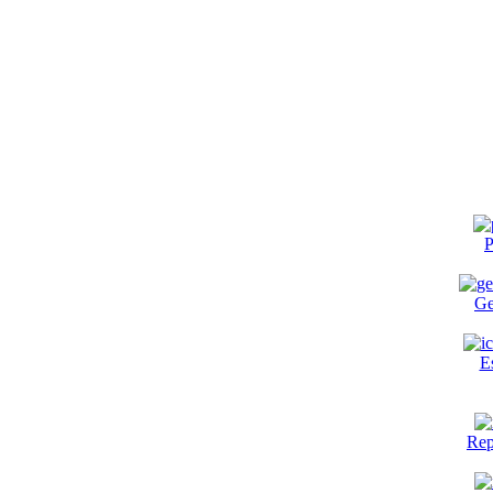
P
Ge
E
Rep