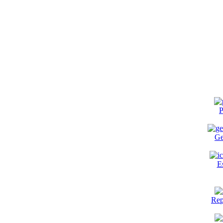
P
Ge
E
Rep