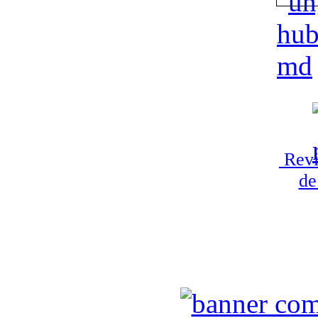
Revi
de