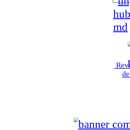
Revi
de