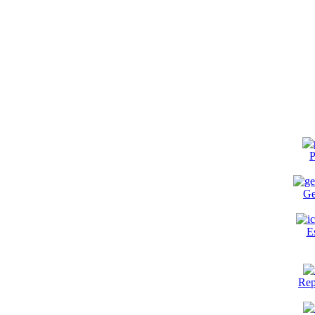
P
Ge
E
Rep