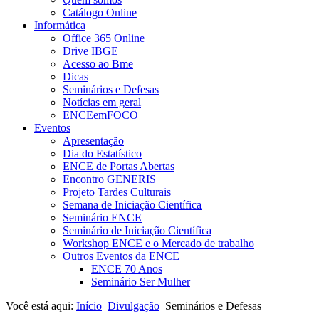
Catálogo Online
Informática
Office 365 Online
Drive IBGE
Acesso ao Bme
Dicas
Seminários e Defesas
Notícias em geral
ENCEemFOCO
Eventos
Apresentação
Dia do Estatístico
ENCE de Portas Abertas
Encontro GENERIS
Projeto Tardes Culturais
Semana de Iniciação Científica
Seminário ENCE
Seminário de Iniciação Científica
Workshop ENCE e o Mercado de trabalho
Outros Eventos da ENCE
ENCE 70 Anos
Seminário Ser Mulher
Você está aqui:
Início
Divulgação
Seminários e Defesas