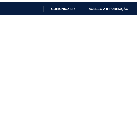
COMUNICA BR
ACESSO À INFORMAÇÃO
IR
PARA
O
CONTEÚDO