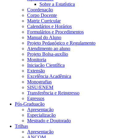
Sobre a Estatística
Coordenação
Corpo Docente
Matriz Curricular
Calendários e Horários
Formulários e Procedimentos
Manual do Aluno
Projeto Pedagógico e Regulamento
Atendimento ao aluno
Projeto Bolsa-auxílio
Monitoria
Iniciação Científica
Extensão
Excelência Acadêmica
Monografias
SISU/ENEM
Transferência e Reingresso
Egressos
Pós-Graduação
Apresentação
Especialização
Mestrado e Doutorado
Trilhas
Apresentação
ANCOM