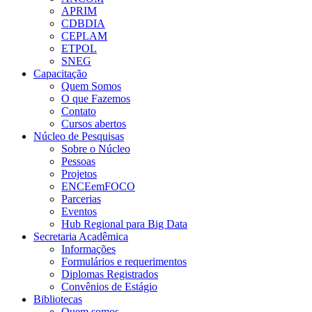
APRIM
CDBDIA
CEPLAM
ETPOL
SNEG
Capacitação
Quem Somos
O que Fazemos
Contato
Cursos abertos
Núcleo de Pesquisas
Sobre o Núcleo
Pessoas
Projetos
ENCEemFOCO
Parcerias
Eventos
Hub Regional para Big Data
Secretaria Acadêmica
Informações
Formulários e requerimentos
Diplomas Registrados
Convênios de Estágio
Bibliotecas
Quem somos