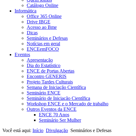
Catálogo Online
Informática
Office 365 Online
Drive IBGE
Acesso ao Bme
Dicas
Seminários e Defesas
Notícias em geral
ENCEemFOCO
Eventos
Apresentação
Dia do Estatístico
ENCE de Portas Abertas
Encontro GENERIS
Projeto Tardes Culturais
Semana de Iniciação Científica
Seminário ENCE
Seminário de Iniciação Científica
Workshop ENCE e o Mercado de trabalho
Outros Eventos da ENCE
ENCE 70 Anos
Seminário Ser Mulher
Você está aqui:
Início
Divulgação
Seminários e Defesas