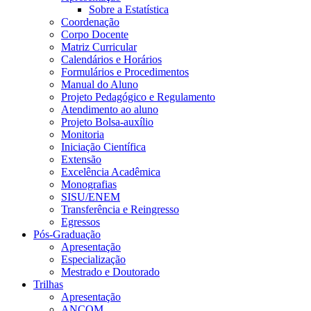
Sobre a Estatística
Coordenação
Corpo Docente
Matriz Curricular
Calendários e Horários
Formulários e Procedimentos
Manual do Aluno
Projeto Pedagógico e Regulamento
Atendimento ao aluno
Projeto Bolsa-auxílio
Monitoria
Iniciação Científica
Extensão
Excelência Acadêmica
Monografias
SISU/ENEM
Transferência e Reingresso
Egressos
Pós-Graduação
Apresentação
Especialização
Mestrado e Doutorado
Trilhas
Apresentação
ANCOM