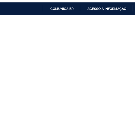
COMUNICA BR
ACESSO À INFORMAÇÃO
IR
PARA
O
CONTEÚDO