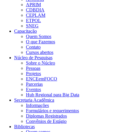
APRIM
CDBDIA
CEPLAM
ETPOL
SNEG
Capacitação
Quem Somos
O que Fazemos
Contato
Cursos abertos
Núcleo de Pesquisas
Sobre o Núcleo
Pessoas
Projetos
ENCEemFOCO
Parcerias
Eventos
Hub Regional para Big Data
Secretaria Acadêmica
Informações
Formulários e requerimentos
Diplomas Registrados
Convênios de Estágio
Bibliotecas
Quem somos