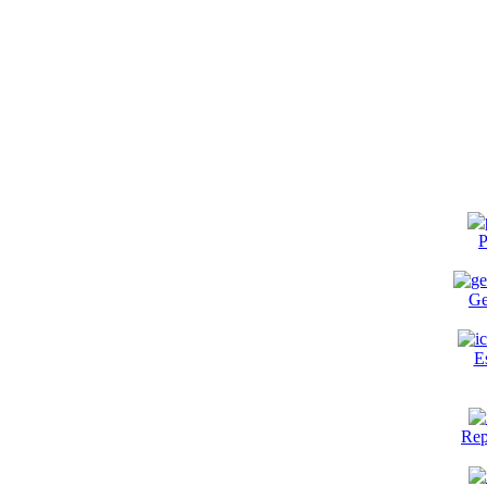
P
Ge
E
Rep