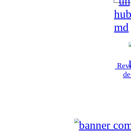
Revi
de