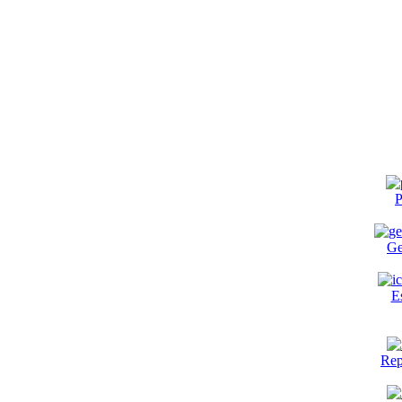
P
Ge
E
Rep