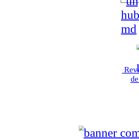
Revi
de