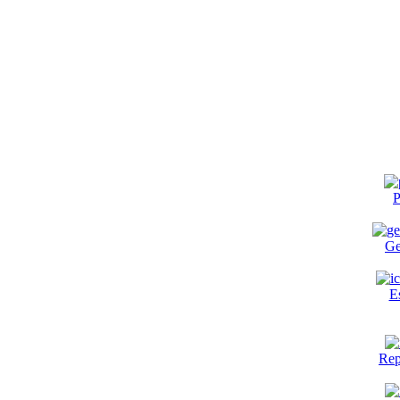
P
Ge
E
Rep