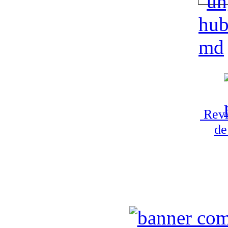
Revi
de