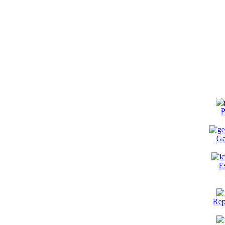
P
Ge
E
Rep