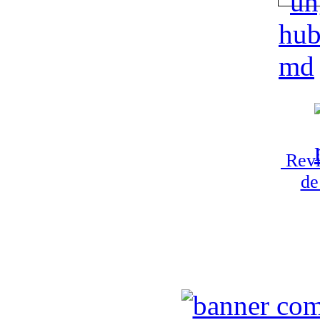
Revi
de